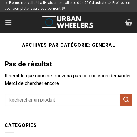
Passer
🚴 Bonne nouvelle ! La livraison est offerte dès 90€ d'achats 🎉 Profitez-en
pour compléter votre équipement 🛒
au
contenu
ARCHIVES PAR CATÉGORIE:
GENERAL
Pas de résultat
Il semble que nous ne trouvons pas ce que vous demander.
Merci de chercher encore
CATEGORIES