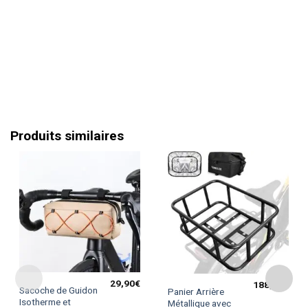
Produits similaires
29,90
€
188,90
€
Ce
Sacoche de Guidon
Panier Arrière
produit
Isotherme et
Métallique avec