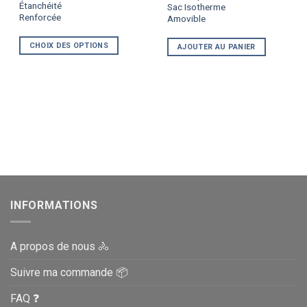
Étanchéité
a
Sac Isotherme
Renforcée
Amovible
plusieurs
variations.
CHOIX DES OPTIONS
AJOUTER AU PANIER
Les
options
peuvent
être
choisies
sur
la
page
du
produit
INFORMATIONS
A propos de nous 🚴
Suivre ma commande 📦
FAQ ❓