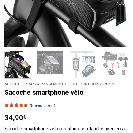
ACCUEIL
/
SACS & RANGEMENTS
/
SUPPORT SMARTPHONE
Sacoche smartphone vélo
(
8
avis client)
Noté
8
4.75
34,90
€
sur 5 basé
sur
notations
Sacoche smartphone vélo résistante et étanche avec écran
client