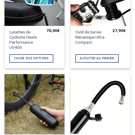
produit
produit
70,90
€
27,90
€
Ce
Lunettes de
Outil de Survie
Cyclisme Haute
Mécanique Ultra-
produit
Performance
Compact
a
UV400
plusieurs
variations.
CHOIX DES OPTIONS
AJOUTER AU PANIER
Les
options
peuvent
être
choisies
sur
la
page
du
produit