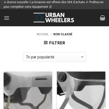
Passer
🚴 Bonne nouvelle ! La livraison est offerte dès 90€ d'achats 🎉 Profitez-en
pour compléter votre équipement 🛒
au
contenu
ACCUEIL
/
NON CLASSÉ
FILTRER