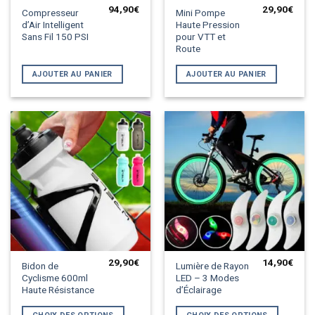
94,90
€
29,90
€
Compresseur
Mini Pompe
d’Air Intelligent
Haute Pression
Sans Fil 150 PSI
pour VTT et
Route
AJOUTER AU PANIER
AJOUTER AU PANIER
29,90
€
14,90
€
Ce
Ce
Bidon de
Lumière de Rayon
Cyclisme 600ml
LED – 3 Modes
produit
produit
Haute Résistance
d’Éclairage
a
a
plusieurs
plusieurs