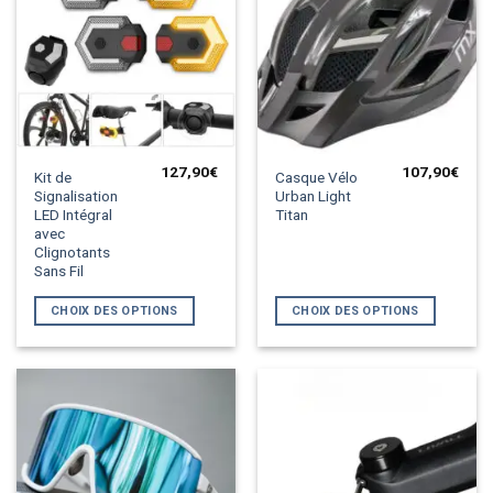
127,90
€
107,90
€
Ce
Ce
Kit de
Casque Vélo
Signalisation
Urban Light
produit
produit
LED Intégral
Titan
a
a
avec
plusieurs
plusieurs
Clignotants
variations.
variations.
Sans Fil
Les
Les
CHOIX DES OPTIONS
CHOIX DES OPTIONS
options
options
peuvent
peuvent
être
être
choisies
choisies
sur
sur
la
la
page
page
du
du