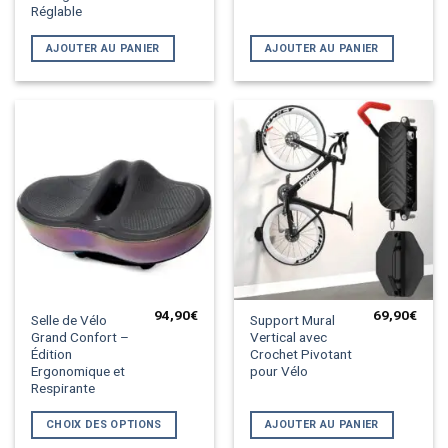
Réglable
AJOUTER AU PANIER
AJOUTER AU PANIER
94,90
€
69,90
€
Ce
Selle de Vélo
Support Mural
Grand Confort –
Vertical avec
produit
Édition
Crochet Pivotant
a
Ergonomique et
pour Vélo
plusieurs
Respirante
variations.
Les
CHOIX DES OPTIONS
AJOUTER AU PANIER
options