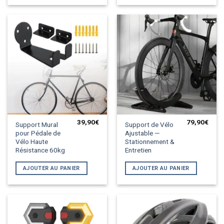
peuvent
être
choisies
sur
la
page
du
produit
39,90
€
79,90
€
Support Mural
Support de Vélo
pour Pédale de
Ajustable —
Vélo Haute
Stationnement &
Résistance 60kg
Entretien
AJOUTER AU PANIER
AJOUTER AU PANIER