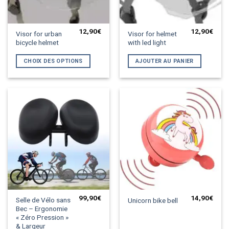
12,90
€
12,90
€
Ce
Visor for urban
Visor for helmet
bicycle helmet
with led light
produit
a
CHOIX DES OPTIONS
AJOUTER AU PANIER
plusieurs
variations.
Les
options
peuvent
être
choisies
sur
la
page
du
produit
99,90
€
14,90
€
Selle de Vélo sans
Unicorn bike bell
Bec – Ergonomie
« Zéro Pression »
& Largeur