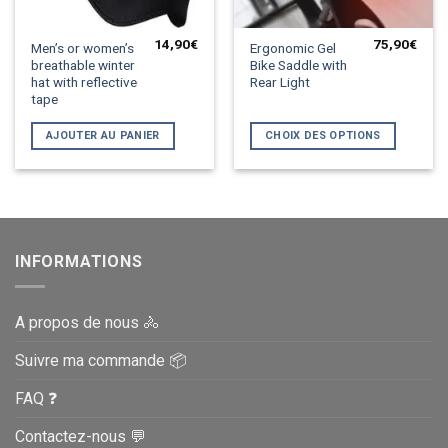
14,90
€
75,90
€
Ce
Men’s or women’s
Ergonomic Gel
breathable winter
Bike Saddle with
produit
hat with reflective
Rear Light
a
tape
plusieurs
variations.
AJOUTER AU PANIER
CHOIX DES OPTIONS
Les
options
peuvent
être
choisies
sur
INFORMATIONS
la
page
du
A propos de nous 🚴
produit
Suivre ma commande 📦
FAQ ❓
Contactez-nous 💬