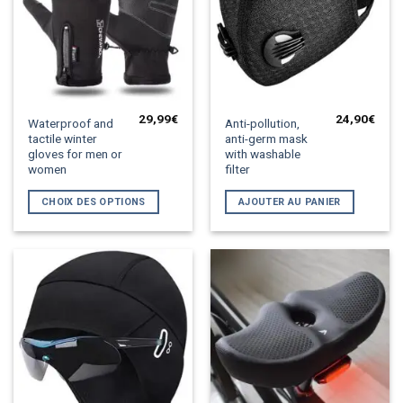
29,99
€
24,90
€
Ce
Waterproof and
Anti-pollution,
tactile winter
anti-germ mask
produit
gloves for men or
with washable
a
women
filter
plusieurs
variations.
CHOIX DES OPTIONS
AJOUTER AU PANIER
Les
options
peuvent
être
choisies
sur
la
page
du
produit