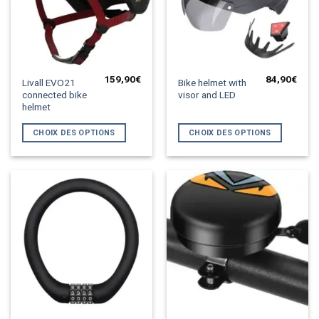
produit
159,90
€
84,90
€
Ce
Ce
Livall EVO21
Bike helmet with
connected bike
visor and LED
produit
produit
helmet
a
a
plusieurs
plusieurs
CHOIX DES OPTIONS
CHOIX DES OPTIONS
variations.
variations.
Les
Les
options
options
peuvent
peuvent
être
être
choisies
choisies
sur
sur
la
la
page
page
du
du
produit
produit