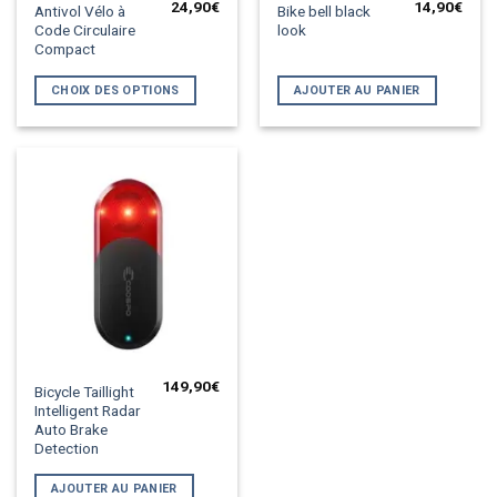
24,90
€
14,90
€
Ce
Antivol Vélo à
Bike bell black
Code Circulaire
look
produit
Compact
a
plusieurs
CHOIX DES OPTIONS
AJOUTER AU PANIER
variations.
Les
options
peuvent
être
choisies
sur
la
page
du
produit
149,90
€
Bicycle Taillight
Intelligent Radar
Auto Brake
Detection
AJOUTER AU PANIER