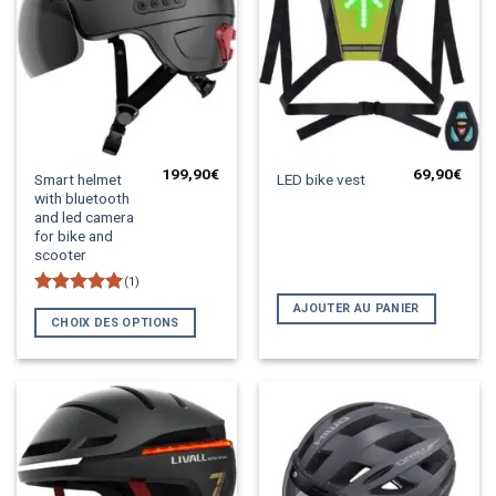
199,90
€
69,90
€
Ce
Smart helmet
LED bike vest
with bluetooth
produit
and led camera
a
for bike and
plusieurs
scooter
variations.
(1)
Les
Note
5
sur
AJOUTER AU PANIER
options
5
CHOIX DES OPTIONS
peuvent
être
choisies
sur
la
page
du