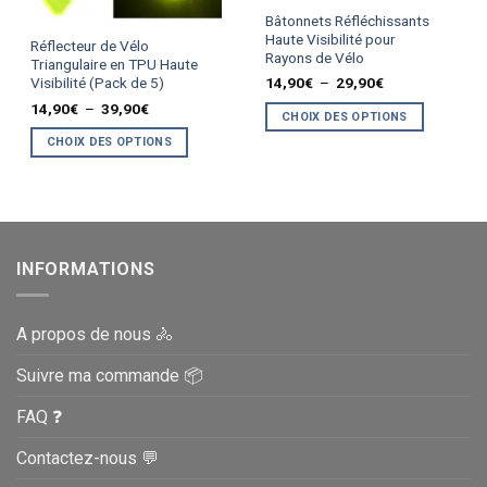
Ce
Bâtonnets Réfléchissants
produit
Ce
Haute Visibilité pour
Réflecteur de Vélo
Rayons de Vélo
a
produit
Triangulaire en TPU Haute
plusieurs
Plage
14,90
€
–
29,90
€
Visibilité (Pack de 5)
a
de
variations.
plusieurs
Plage
14,90
€
–
39,90
€
prix :
CHOIX DES OPTIONS
de
14,90€
Les
variations.
prix :
à
CHOIX DES OPTIONS
14,90€
options
29,90€
Les
à
peuvent
options
39,90€
être
peuvent
choisies
être
sur
choisies
la
sur
INFORMATIONS
page
la
du
page
produit
A propos de nous 🚴
du
produit
Suivre ma commande 📦
FAQ ❓
Contactez-nous 💬