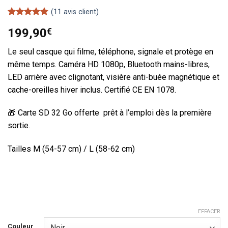
(
11
avis client)
Noté
11
4.73
199,90
€
sur 5 basé
sur
notations
Le seul casque qui filme, téléphone, signale et protège en
client
même temps. Caméra HD 1080p, Bluetooth mains-libres,
LED arrière avec clignotant, visière anti-buée magnétique et
cache-oreilles hiver inclus. Certifié CE EN 1078.
🎁 Carte SD 32 Go offerte prêt à l’emploi dès la première
sortie.
Tailles M (54-57 cm) / L (58-62 cm)
EFFACER
Couleur