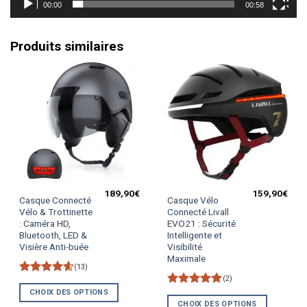
00:00
00:58
Produits similaires
189,90
€
159,90
€
Ce
Ce
Casque Connecté
Casque Vélo
produit
produit
Vélo & Trottinette
Connecté Livall
: Caméra HD,
EVO21 : Sécurité
a
a
Bluetooth, LED &
Intelligente et
plusieurs
plusieurs
Visière Anti-buée
Visibilité
variations.
variations.
Maximale
Les
Les
(13)
(2)
options
options
Note
4.62
sur 5
CHOIX DES OPTIONS
Note
5
sur
peuvent
peuvent
5
CHOIX DES OPTIONS