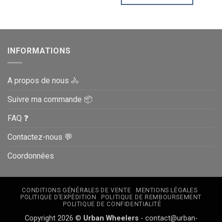
être
être
choisies
choisies
sur
sur
la
la
page
page
INFORMATIONS
du
du
produit
produit
A propos de nous 🚴
Suivre ma commande 📦
FAQ ❓
Contactez-nous 💬
Coordonnées
CONDITIONS GÉNÉRALES DE VENTE
MENTIONS LÉGALES
POLITIQUE D’EXPÉDITION
POLITIQUE DE REMBOURSEMENT
POLITIQUE DE CONFIDENTIALITÉ
Copyright 2026 ©
Urban Wheelers
- contact@urban-