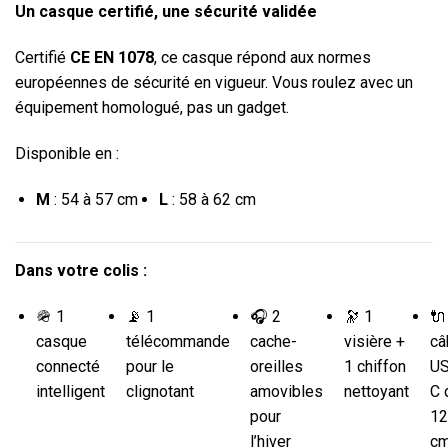
Un casque certifié, une sécurité validée
Certifié
CE EN 1078
, ce casque répond aux normes
européennes de sécurité en vigueur. Vous roulez avec un
équipement homologué, pas un gadget.
Disponible en :
M
: 54 à 57 cm
L
: 58 à 62 cm
Dans votre colis :
🪖 1
📡 1
🎧 2
🔭 1
🔌
casque
télécommande
cache-
visière +
câ
connecté
pour le
oreilles
1 chiffon
US
intelligent
clignotant
amovibles
nettoyant
C 
pour
12
l’hiver
c