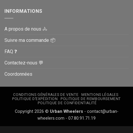
sur
la
INFORMATIONS
page
du
produit
A propos de nous 🚴
Suivre ma commande 📦
FAQ ❓
Contactez-nous 💬
Coordonnées
CONDITIONS GÉNÉRALES DE VENTE
MENTIONS LÉGALES
POLITIQUE D’EXPÉDITION
POLITIQUE DE REMBOURSEMENT
POLITIQUE DE CONFIDENTIALITÉ
Copyright 2026 ©
Urban Wheelers
- contact@urban-
wheelers.com - 07.80.91.71.19