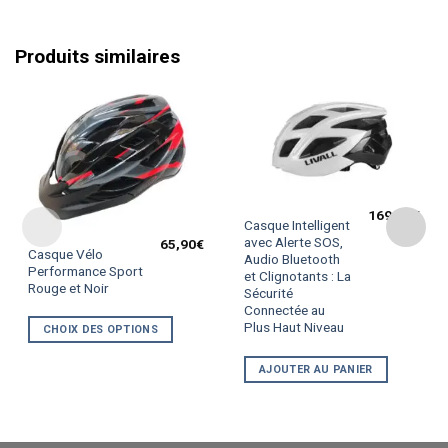
Produits similaires
169,90
€
Casque Intelligent
avec Alerte SOS,
65,90
€
Ce
Casque Vélo
Audio Bluetooth
produit
Performance Sport
et Clignotants : La
Rouge et Noir
a
Sécurité
plusieurs
Connectée au
Plus Haut Niveau
variations.
CHOIX DES OPTIONS
Les
AJOUTER AU PANIER
options
peuvent
être
choisies