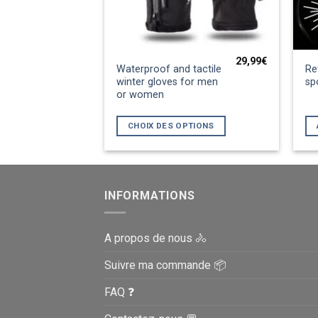
29,99
€
Ce
Waterproof and tactile
Re
produit
winter gloves for men
sp
or women
a
plusieurs
CHOIX DES OPTIONS
variations.
Les
options
peuvent
INFORMATIONS
être
choisies
sur
A propos de nous 🚴
la
page
Suivre ma commande 📦
du
FAQ ❓
produit