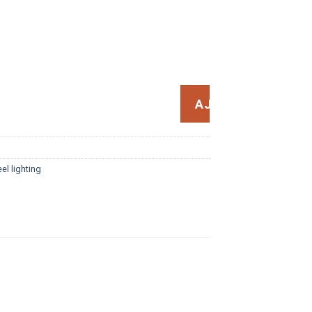
r USB rechargeable wheel
AJOUTER
AU
el lighting
PANIER