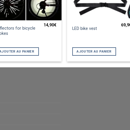
14,90
€
69,9
flectors for bicycle
LED bike vest
okes
AJOUTER AU PANIER
AJOUTER AU PANIER