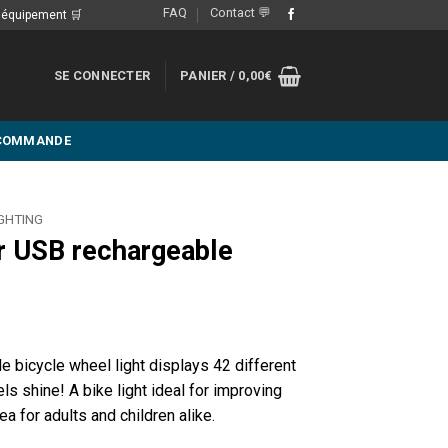
FAQ
Contact 💬
e équipement 🛒
SE CONNECTER
PANIER /
0,00
€
 COMMANDE
GHTING
or USB rechargeable
 bicycle wheel light displays 42 different
s shine! A bike light ideal for improving
dea for adults and children alike.