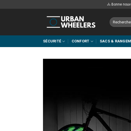
Passer
🚴 Bonne nouve
au
contenu
Recherche
pour :
SÉCURITÉ
CONFORT
SACS & RANGE