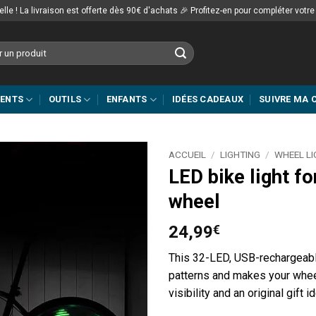
lle ! La livraison est offerte dès 90€ d'achats 🎉 Profitez-en pour compléter votr
MENTS
OUTILS
ENFANTS
IDÉES CADEAUX
SUIVRE MA
ACCUEIL
/
LIGHTING
/
WHEEL LI
LED bike light f
wheel
24,99
€
This 32-LED, USB-rechargeable
patterns and makes your wheel
visibility and an original gift i