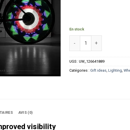
En stock
quantité de LED bike light fo
UGS :
UW_126641889
Catégories :
Gift ideas
,
Lighting
,
Whe
TAIRES
AVIS (0)
mproved visibility