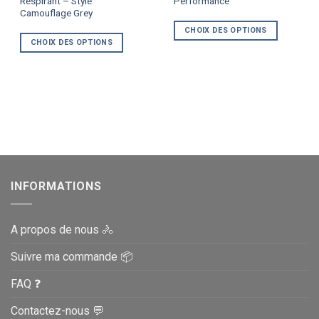
Respirant – Style
Performance
a
a
Camouflage Grey
plusieurs
plusieurs
variations.
variations.
CHOIX DES OPTIONS
CHOIX DES OPTIONS
Les
Les
options
options
peuvent
peuvent
être
être
choisies
choisies
sur
sur
la
la
page
page
du
du
produit
produit
INFORMATIONS
A propos de nous 🚴
Suivre ma commande 📦
FAQ ❓
Contactez-nous 💬