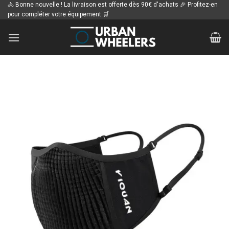
Passer
🚴 Bonne nouvelle ! La livraison est offerte dès 90€ d'achats 🎉 Profitez-en
pour compléter votre équipement 🛒
au
contenu