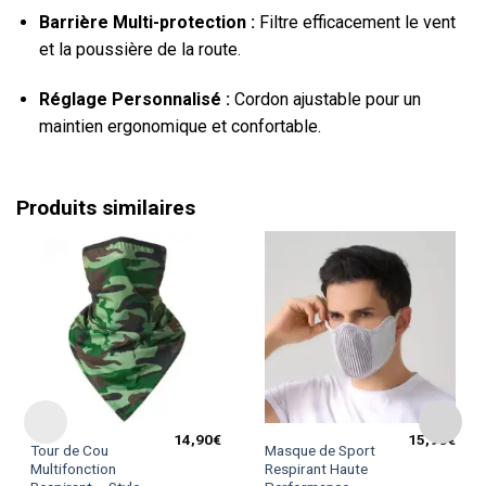
Barrière Multi-protection :
Filtre efficacement le vent
et la poussière de la route.
Réglage Personnalisé :
Cordon ajustable pour un
maintien ergonomique et confortable.
Produits similaires
14,90
€
15,90
€
Ce
Ce
Tour de Cou
Masque de Sport
produit
produit
Multifonction
Respirant Haute