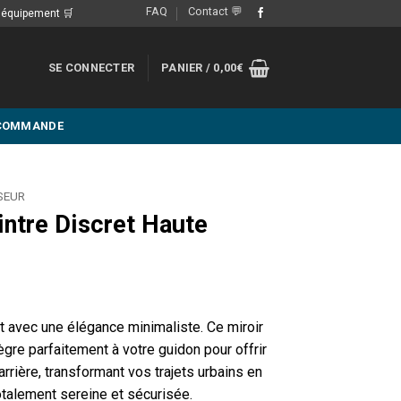
FAQ
Contact 💬
e équipement 🛒
SE CONNECTER
PANIER /
0,00
€
 COMMANDE
SEUR
intre Discret Haute
age
e
 avec une élégance minimaliste. Ce miroir
ix :
tègre parfaitement à votre guidon pour offrir
9,39€
 arrière, transformant vos trajets urbains en
talement sereine et sécurisée.