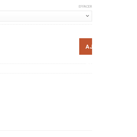
9,99€
EFFACER
tre Discret Haute Visibilité
AJOUTER
AU
PANIER