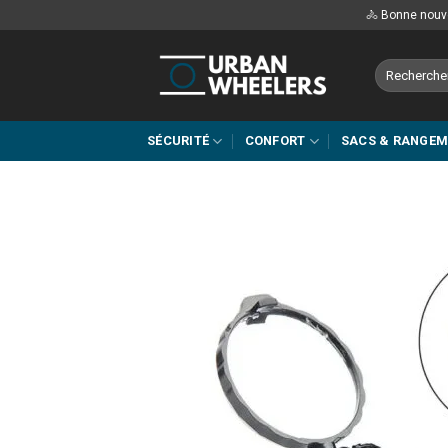
Passer
🚴 Bonne nouve
au
contenu
Recherche
pour :
SÉCURITÉ
CONFORT
SACS & RANGE