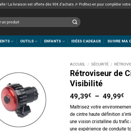
lle ! La livraison est offerte dès 90€ d'achats 🎉 Profitez-en pour compléter votr
MENTS
OUTILS
ENFANTS
IDÉES CADEAUX
SUIVRE MA
ACCUEIL
/
SÉCURITÉ
/
RÉTROVI
Rétroviseur de C
Visibilité
Pl
49,39
€
–
49,99
€
d
Maîtrisez votre environnement
pr
de cintre haute définition s’in
4
une vision cristalline du trafic
à
une expérience de conduite to