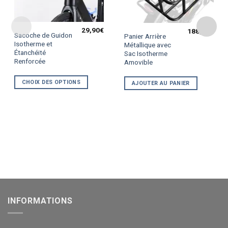
29,90
€
188,90
€
Ce
Sacoche de Guidon
Panier Arrière
produit
Isotherme et
Métallique avec
Étanchéité
a
Sac Isotherme
Renforcée
Amovible
plusieurs
variations.
CHOIX DES OPTIONS
AJOUTER AU PANIER
Les
options
peuvent
être
choisies
sur
la
page
du
produit
INFORMATIONS