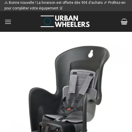
Passer
🚴 Bonne nouvelle ! La livraison est offerte dès 90€ d'achats 🎉 Profitez-en
pour compléter votre équipement 🛒
au
contenu