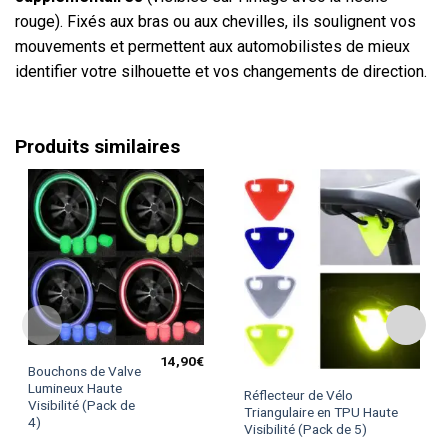
rouge). Fixés aux bras ou aux chevilles, ils soulignent vos
mouvements et permettent aux automobilistes de mieux
identifier votre silhouette et vos changements de direction.
Produits similaires
14,90
€
Ce
Bouchons de Valve
produit
Ce
Lumineux Haute
Réflecteur de Vélo
Visibilité (Pack de
a
produit
Triangulaire en TPU Haute
4)
plusieurs
Visibilité (Pack de 5)
a
variations.