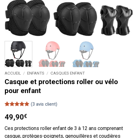
ACCUEIL
/
ENFANTS
/
CASQUES ENFANT
Casque et protections roller ou vélo
pour enfant
(
3
avis client)
Noté
3
5
sur
49,90
€
5 basé sur
notations
client
Ces protections roller enfant de 3 à 12 ans comprenant
casque, protèges-poignets, genouillères et coudières