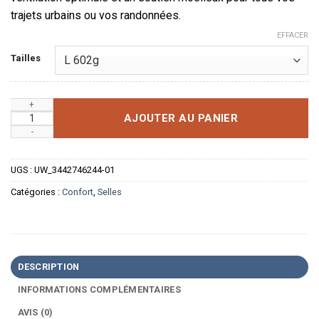
trajets urbains ou vos randonnées.
EFFACER
Tailles
quantité de Selle de Vélo Ergonomique Confort Absolu Absor
AJOUTER AU PANIER
UGS :
UW_3442746244-01
Catégories :
Confort
,
Selles
DESCRIPTION
INFORMATIONS COMPLÉMENTAIRES
AVIS (0)