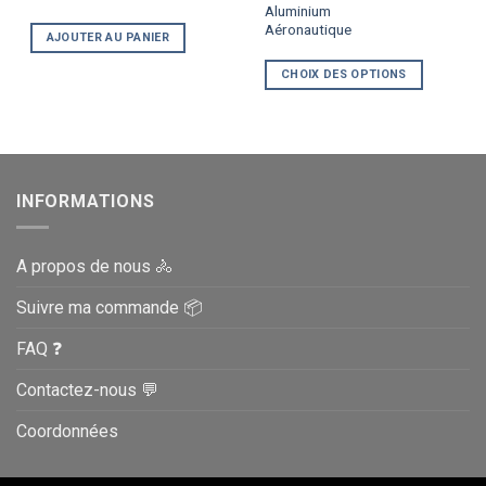
Aluminium
plusieurs
Aéronautique
variations.
AJOUTER AU PANIER
Les
CHOIX DES OPTIONS
options
peuvent
être
choisies
sur
la
INFORMATIONS
page
du
A propos de nous 🚴
produit
Suivre ma commande 📦
FAQ ❓
Contactez-nous 💬
Coordonnées