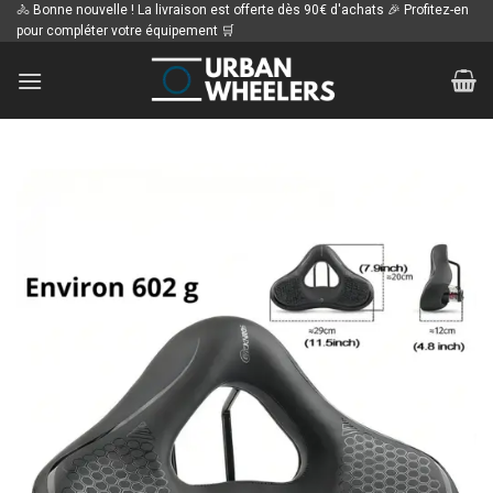
Passer
🚴 Bonne nouvelle ! La livraison est offerte dès 90€ d'achats 🎉 Profitez-en
pour compléter votre équipement 🛒
au
contenu