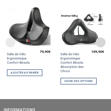
79,90
€
109,90
€
Ce
Selle de Vélo
Selle de Vélo
produit
Ergonomique
Ergonomique
Confort Absolu
Confort Absolu
a
Absorption des
plusieurs
Chocs
variations.
AJOUTER AU PANIER
Les
CHOIX DES OPTIONS
options
peuvent
être
choisies
sur
la
INFORMATIONS