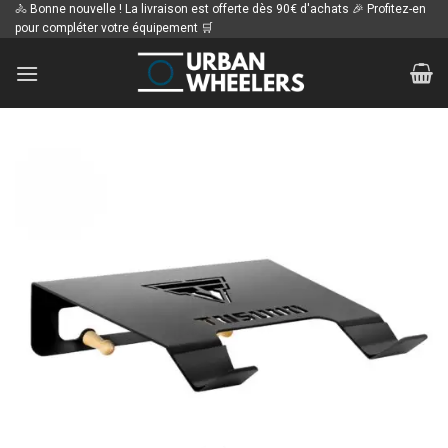
Passer
🚴 Bonne nouvelle ! La livraison est offerte dès 90€ d'achats 🎉 Profitez-en
pour compléter votre équipement 🛒
au
contenu