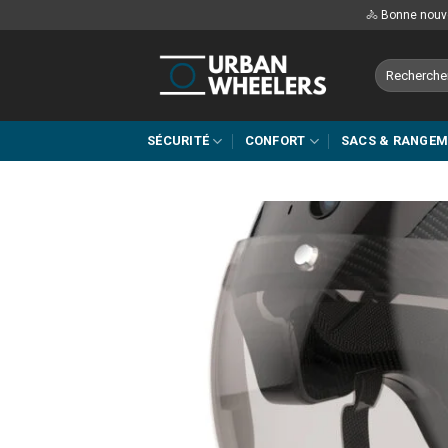
Passer
🚴 Bonne nouve
au
contenu
Recherche
pour :
SÉCURITÉ
CONFORT
SACS & RANGE