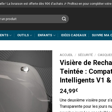
lle ! La livraison est offerte dès 90€ d'achats 🎉 Profitez-en pour compléter votr
MENTS
OUTILS
ENFANTS
IDÉES CADEAUX
SUIVRE MA
ACCUEIL
/
SÉCURITÉ
/
CASQUE
Visière de Rech
Teintée : Compa
Intelligents V1 
24,99
€
Une deuxième visière pour s’a
Transparente pour les jours nu