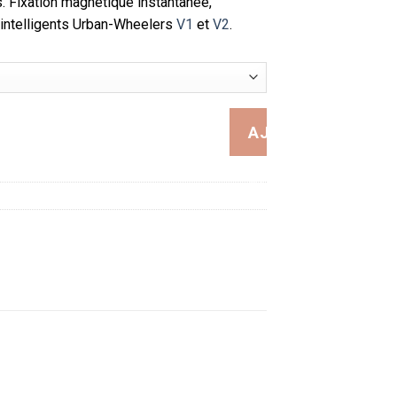
s. Fixation magnétique instantanée,
intelligents Urban-Wheelers
V1
et
V2
.
nge Transparente ou Teintée : Compatible Casques Intelligents 
AJOUTER
AU
PANIER