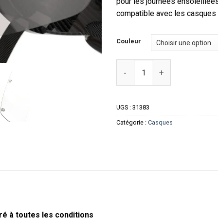
pour les journées ensoleillée
compatible avec les casques 
Couleur
quantité de Visière de Recha
UGS :
31383
Catégorie :
Casques
é à toutes les conditions