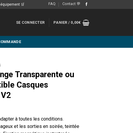
FAQ
Contact 💬
e équipement 🛒
SE CONNECTER
PANIER /
0,00
€
 COMMANDE
S
ange Transparente ou
tible Casques
& V2
dapter à toutes les conditions.
ageux et les sorties en soirée, teintée