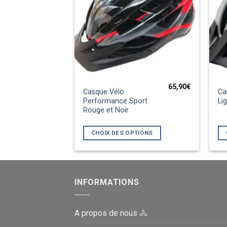
65,90
€
Ce
Ce
Casque Vélo
Ca
produit
pr
Performance Sport
Li
Rouge et Noir
a
a
plusieurs
pl
CHOIX DES OPTIONS
variations.
var
Les
Le
options
op
peuvent
pe
INFORMATIONS
être
êt
choisies
ch
sur
su
A propos de nous 🚴
la
la